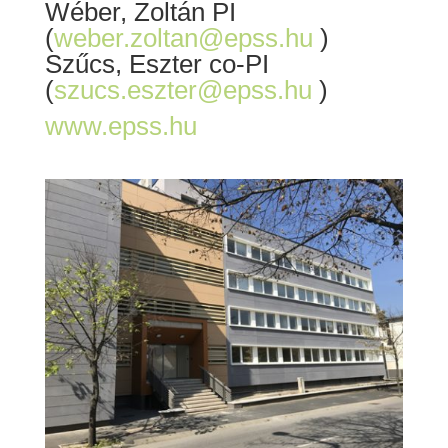
Wéber, Zoltán PI
(
weber.zoltan
@
epss.hu
)
Szűcs, Eszter co-PI
(
szucs.eszter
@
epss.hu
)
www.epss.hu